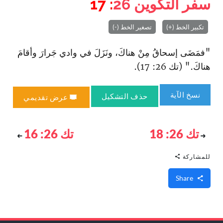
سفر التكوين
26
: 17
تكبير الخط (+)
تصغير الخط (-)
"فمَضَى إسحاقُ مِنْ هناكَ، ونَزَلَ في وادي جَرارَ وأقامَ
هناكَ." (تك 26: 17).
نسخ الآية
حذف التشكيل
عرض تقديمي
تك 26: 18
تك 26: 16
للمشاركة
Share