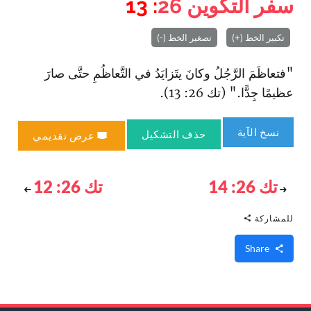
سفر التكوين
26
: 13
تكبير الخط (+)
تصغير الخط (-)
"فتعاظَمَ الرَّجُلُ وكانَ يتَزايَدُ في التَّعاظُمِ حتَّى صارَ
عظيمًا جِدًّا." (تك 26: 13).
نسخ الآية
حذف التشكيل
عرض تقديمي
تك 26: 14
تك 26: 12
للمشاركة
Share