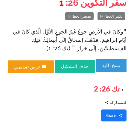
سفر التكوين
26
: 1
تكبير الخط (+)
تصغير الخط (-)
"وكانَ في الأرضِ جوعٌ غَيرُ الجوعِ الأوَّلِ الّذي كانَ في
أيّامِ إبراهيمَ، فذَهَبَ إسحاقُ إلَى أبيمالِكَ مَلِكِ
الفِلِسطينيّينَ، إلَى جَرارَ." (تك 26: 1).
نسخ الآية
حذف التشكيل
عرض تقديمي
تك 26: 2
للمشاركة
Share