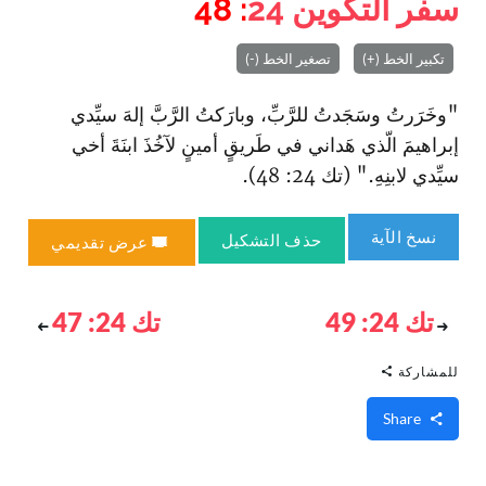
سفر التكوين
24
: 48
تكبير الخط (+)
تصغير الخط (-)
"وخَرَرتُ وسَجَدتُ للرَّبِّ، وبارَكتُ الرَّبَّ إلهَ سيِّدي
إبراهيمَ الّذي هَداني في طَريقٍ أمينٍ لآخُذَ ابنَةَ أخي
سيِّدي لابنِهِ." (تك 24: 48).
نسخ الآية
حذف التشكيل
عرض تقديمي
تك 24: 49
تك 24: 47
للمشاركة
Share