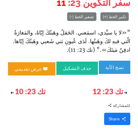
سفر التكوين
23
: 11
تكبير الخط (+)
تصغير الخط (-)
"«لا يا سيِّدي، اسمَعني. الحَقلُ وهَبتُكَ إيّاهُ، والمَغارَةُ
الّتي فيهِ لكَ وهَبتُها. لَدَى عُيونِ بَني شَعبي وهَبتُكَ إيّاها.
ادفِنْ مَيتَكَ»." (تك 23: 11).
نسخ الآية
حذف التشكيل
عرض تقديمي
تك 23: 12
تك 23: 10
للمشاركة
Share