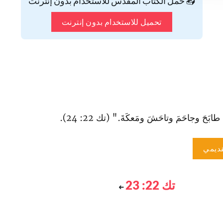
📥 حمّل الكتاب المقدس للاستخدام بدون إنترنت
تحميل للاستخدام بدون إنترنت
ابَحَ وجاحَمَ وتاحَشَ ومَعكَةَ." (تك 22: 24).
ديمي
تك 22: 23