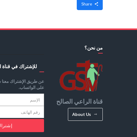
Share
من نحن؟
للإشتراك في قناة ا
عن طريق الإشتراك معنا س
على الواتساب.
قناة الراعي الصالح
About Us
إشترا