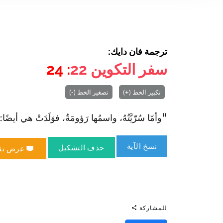
ترجمة فان دايك:
سفر التكوين
22
: 24
تكبير الخط (+)
تصغير الخط (-)
"وأمّا سُرّيَّتُهُ، واسمُها رَؤومَةُ، فوَلَدَتْ هي أيضًا: ط
نسخ الآية
حذف التشكيل
عرض تق
للمشاركة