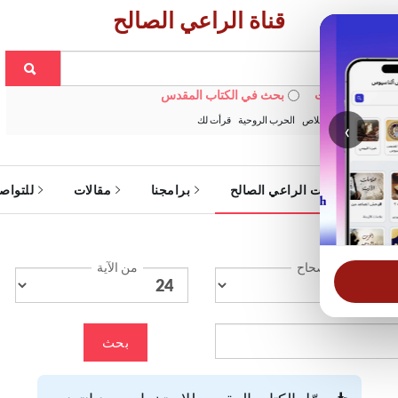
قناة الراعي الصالح
 في الويبسايت
بحث في الكتاب المقدس
:
خبزنا اليومي
الخلاص
الحرب الروحية
قرأت لك
‹
ة
خدمات الراعي الصالح
برامجنا
مقالات
للتواص
الإصحاح
من الآية
بحث