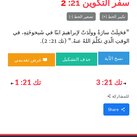
سفر التكوين
21
: 2
تكبير الخط (+)
تصغير الخط (-)
"فحَبِلَتْ سارَةُ وولَدَتْ لإبراهيمَ ابنًا في شَيخوخَتِهِ، في
الوقتِ الّذي تكلَّمَ اللهُ عنهُ." (تك 21: 2).
نسخ الآية
حذف التشكيل
عرض تقديمي
تك 21: 3
تك 21: 1
للمشاركة
Share