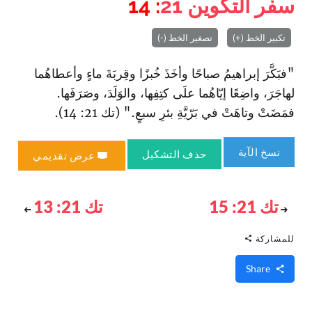
سفر التكوين
21
: 14
تكبير الخط (+)
تصغير الخط (-)
"فبَكَّرَ إبراهيمُ صباحًا وأخَذَ خُبزًا وقِربَةَ ماءٍ وأعطاهُما
لهاجَرَ، واضِعًا إيّاهُما علَى كتِفِها، والوَلَدَ، وصَرَفَها.
فمَضَتْ وتاهَتْ في بَرّيَّةِ بئرِ سبعٍ." (تك 21: 14).
نسخ الآية
حذف التشكيل
عرض تقديمي
تك 21: 15
تك 21: 13
للمشاركة
Share