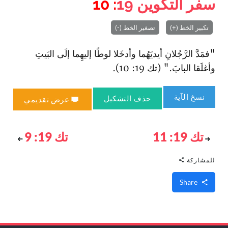
سفر التكوين
19
: 10
تكبير الخط (+)
تصغير الخط (-)
"فمَدَّ الرَّجُلانِ أيديَهُما وأدخَلا لوطًا إليهِما إلَى البَيتِ
وأغلَقا البابَ." (تك 19: 10).
نسخ الآية
حذف التشكيل
عرض تقديمي
تك 19: 11
تك 19: 9
للمشاركة
Share