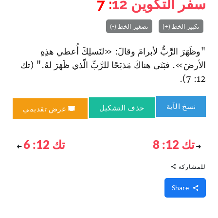
سفر التكوين
12
: 7
تكبير الخط (+)
تصغير الخط (-)
"وظَهَرَ الرَّبُّ لأبرامَ وقالَ: «لنَسلِكَ أُعطي هذِهِ
الأرضَ». فبَنَى هناكَ مَذبَحًا للرَّبِّ الّذي ظَهَرَ لهُ." (تك
12: 7).
نسخ الآية
حذف التشكيل
عرض تقديمي
تك 12: 8
تك 12: 6
للمشاركة
Share