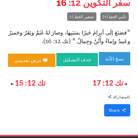
سفر التكوين
12
: 16
تكبير الخط (+)
تصغير الخط (-)
"فصَنَعَ إلَى أبرامَ خَيرًا بسَبَبِها، وصارَ لهُ غَنَمٌ وبَقَرٌ وحَميرٌ
وعَبيدٌ وإماءٌ وأُتُنٌ وجِمالٌ." (تك 12: 16).
نسخ الآية
حذف التشكيل
عرض تقديمي
تك 12: 17
تك 12: 15
للمشاركة
Share