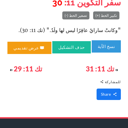
سفر التكوين
11
: 30
تكبير الخط (+)
تصغير الخط (-)
"وكانتْ سارايُ عاقِرًا ليس لها ولَدٌ." (تك 11: 30).
نسخ الآية
حذف التشكيل
عرض تقديمي
تك 11: 31
تك 11: 29
للمشاركة
Share