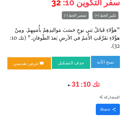
سفر التكوين
10
: 32
تكبير الخط (+)
تصغير الخط (-)
"هؤُلاءِ قَبائلُ بَني نوحٍ حَسَبَ مَواليدِهِمْ بأُمَمِهِمْ. ومِنْ
هؤُلاءِ تفَرَّقَتِ الأُمَمُ في الأرضِ بَعدَ الطّوفانِ." (تك 10:
32).
نسخ الآية
حذف التشكيل
عرض تقديمي
تك 10: 31
للمشاركة
Share