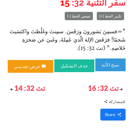
سفر التثنية
32
: 15
تكبير الخط (+)
تصغير الخط (-)
"«فسمِنَ يَشورونَ ورَفَسَ. سمِنتَ وغَلُظتَ واكتَسَيتَ
شَحمًا! فرَفَضَ الإلهَ الّذي عَمِلهُ، وغَبيَ عن صَخرَةِ
خَلاصِهِ." (تث 32: 15).
نسخ الآية
حذف التشكيل
عرض تقديمي
تث 32: 16
تث 32: 14
للمشاركة
Share