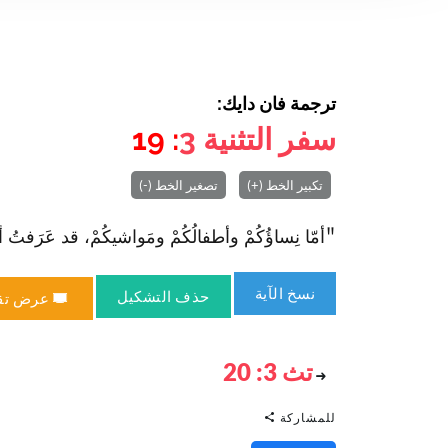
ترجمة فان دايك:
سفر التثنية
3
: 19
تكبير الخط (+)
تصغير الخط (-)
"أمّا نِساؤُكُمْ وأطفالُكُمْ ومَواشيكُمْ، قد عَرَفتُ أنَّ 
نسخ الآية
حذف التشكيل
عرض تق
تث 3: 20
للمشاركة