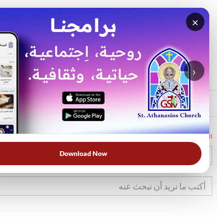
×
بحث
الأكثر بحثًا
›
الرئيسي
الرئيسية
الكتاب المقدس
تث
3
Download Now