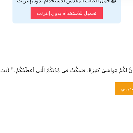
📥 حمّل الكتاب المقدس للاستخدام بدون إنترنت
تحميل للاستخدام بدون إنترنت
لكُمْ مَواشيَ كثيرَةً، فتمكُثُ في مُدُنِكُمُ الّتي أعطَيتُكُمْ،" (تث 3: 19).
ديمي