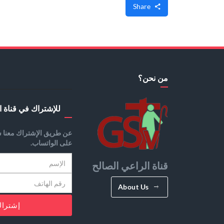
Share
من نحن؟
للإشتراك في قناة ا
عن طريق الإشتراك معنا س
على الواتساب.
قناة الراعي الصالح
About Us
إشترا