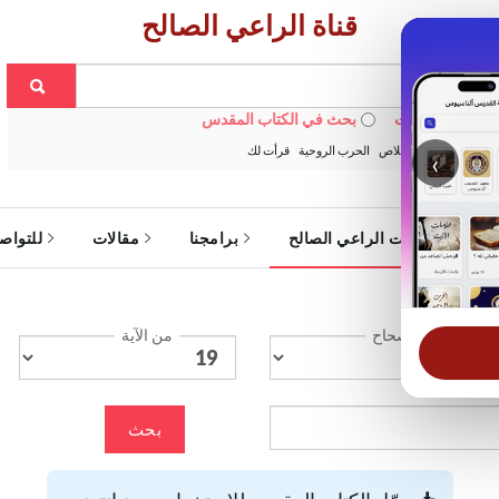
قناة الراعي الصالح
 في الويبسايت
بحث في الكتاب المقدس
:
خبزنا اليومي
الخلاص
الحرب الروحية
قرأت لك
‹
ة
خدمات الراعي الصالح
برامجنا
مقالات
للتواص
الإصحاح
من الآية
بحث