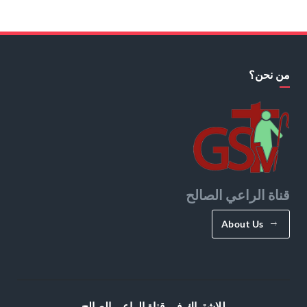
من نحن؟
قناة الراعي الصالح
About Us
للإشتراك في قناة الراعي الصالح