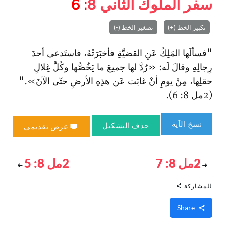
سفر الملوك الثاني
8
: 6
تكبير الخط (+)
تصغير الخط (-)
"فسألَها المَلِكُ عَنِ القضيَّةِ فأخبَرَتْهُ، فا‏ستَدعى أحدَ
رِجالِهِ وقالَ لَه: «رُدَّ لها جميعَ ما يَخُصُّها وكُلَّ غِلالِ
حقلِها، مِنْ يومِ أنْ غابَت عَن هذِهِ الأرضِ حتّى الآنَ»."
(2مل 8: 6).
نسخ الآية
حذف التشكيل
عرض تقديمي
2مل 8: 7
2مل 8: 5
للمشاركة
Share