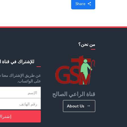
Share
من نحن؟
للإشتراك في قناة ا
عن طريق الإشتراك معنا س
على الواتساب.
قناة الراعي الصالح
About Us
إشترا