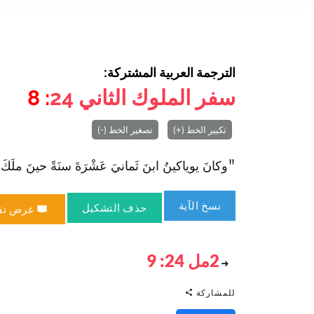
الترجمة العربية المشتركة:
سفر الملوك الثاني
24
: 8
تكبير الخط (+)
تصغير الخط (-)
"وكانَ يوياكينُ ا‏بنَ ثَمانيَ عَشْرَةَ سنَةً حينَ ملَكَ، ودامَ 
نسخ الآية
حذف التشكيل
عرض تق
2مل 24: 9
للمشاركة