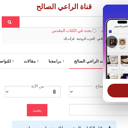
قناة الراعي الصالح
 في الويبسايت
بحث في الكتاب المقدس
:
خبزنا اليومي
الخلاص
الحرب الروحية
قرأت لك
‹
ة
خدمات الراعي الصالح
برامجنا
مقالات
للتواص
الإصحاح
من الآية
بحث