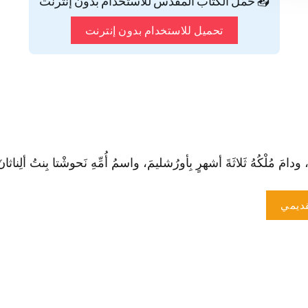
📥 حمّل الكتاب المقدس للاستخدام بدون إنترنت
تحميل للاستخدام بدون إنترنت
مُلْكُهُ ثَلاثَةَ أشهرٍ بِأورُشليمَ، وا‏سمُ أُمِّهِ نَحوشْتا بِنتُ ألِناثانَ مِنْ أ
ديمي