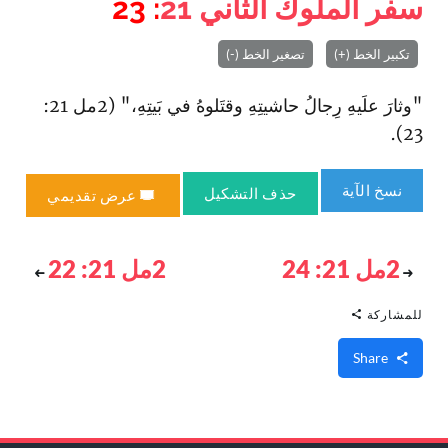
سفر الملوك الثاني
21
: 23
تكبير الخط (+)
تصغير الخط (-)
"وثارَ علَيهِ رِجالُ حاشيتِهِ وقتَلوهُ في بَيتِهِ،" (2مل 21:
23).
نسخ الآية
حذف التشكيل
عرض تقديمي
2مل 21: 24
2مل 21: 22
للمشاركة
Share