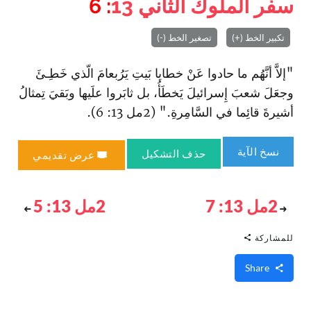
سفر الملوك الثاني
13
: 6
تكبير الخط (+)
تصغير الخط (-)
"إلاَّ أنَّهُم ما حادوا عَنْ خطايا بَيتِ يَرُبعامَ الّذي خَطِـئَ
وجعَلَ شعبَ إِسرائيلَ يَخطَأُ، بل ثابَروا علَيها وبَقيَ تِمثالُ
أشيرةَ قائِما في السَّامِرةِ." (2مل 13: 6).
نسخ الآية
حذف التشكيل
عرض تقديمي
2مل 13: 7
2مل 13: 5
للمشاركة
Share