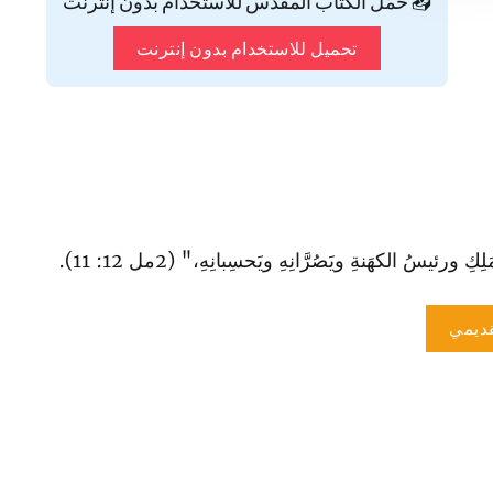
📥 حمّل الكتاب المقدس للاستخدام بدون إنترنت
تحميل للاستخدام بدون إنترنت
يسُ الكهَنةِ ويَصُرَّانِهِ ويَحسِبانِهِ،" (2مل 12: 11).
ديمي