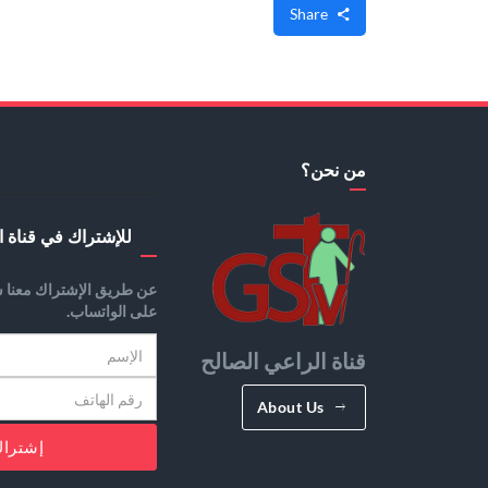
Share
من نحن؟
للإشتراك في قناة ا
عن طريق الإشتراك معنا س
على الواتساب.
قناة الراعي الصالح
About Us
إشترا