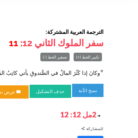
الترجمة العربية المشتركة:
سفر الملوك الثاني
12
: 11
تكبير الخط (+)
تصغير الخط (-)
"وكانَ إذا كَثُرَ المالُ في الصُّندوقِ يأتي كاتِبُ المَلِكِ ورئ
نسخ الآية
حذف التشكيل
عرض تق
2مل 12: 12
للمشاركة