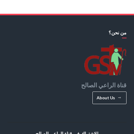
من نحن؟
قناة الراعي الصالح
About Us
للإشتراك في قناة الراعي الصالح