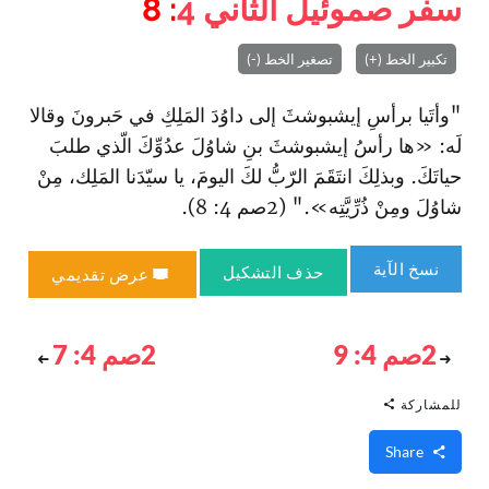
سفر صموئيل الثاني
4
: 8
تكبير الخط (+)
تصغير الخط (-)
"وأتَيا برأسِ إيشبوشثَ إلى داوُدَ المَلِكِ في حَبرونَ وقالا
لَه: «ها رأسُ إيشبوشثَ بنِ شاوُلَ عدُوِّكَ الّذي طلبَ
حياتَكَ. وبذلِكَ ا‏نتَقَمَ الرّبُّ لكَ اليومَ، يا سيّدَنا المَلِك، مِنْ
شاوُلَ ومِنْ ذُرِّيَّتِه»." (2صم 4: 8).
نسخ الآية
حذف التشكيل
عرض تقديمي
2صم 4: 9
2صم 4: 7
للمشاركة
Share