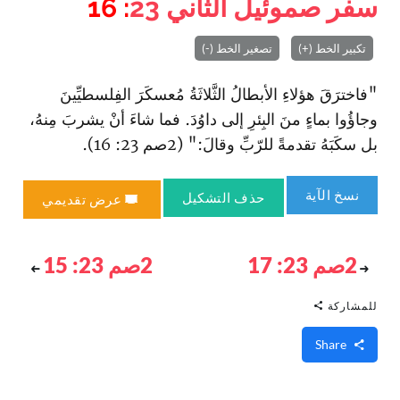
سفر صموئيل الثاني
23
: 16
تكبير الخط (+)
تصغير الخط (-)
"فا‏خترَقَ هؤلاءِ الأبطالُ الثَّلاثَةُ مُعسكَرَ الفِلسطيِّينَ
وجاؤُوا بماءٍ منَ البِئرِ إلى داوُدَ. فما شاءَ أنْ يشربَ مِنهُ،
بل سكَبَهُ تقدمةً للرّبِّ وقالَ:" (2صم 23: 16).
نسخ الآية
حذف التشكيل
عرض تقديمي
2صم 23: 17
2صم 23: 15
للمشاركة
Share