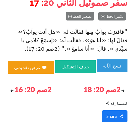
سفر صموئيل الثاني
20
: 17
تكبير الخط (+)
تصغير الخط (-)
"فا‏قترَبَ يوآبُ مِنها فقالَت لَه: «هل أنتَ يوآبُ؟»
فقالَ لها: «أنا هوَ». فقالَت لَه: «إسمَعْ كلامي يا
سيِّدي». قالَ: «أنا سامعٌ»." (2صم 20: 17).
نسخ الآية
حذف التشكيل
عرض تقديمي
2صم 20: 18
2صم 20: 16
للمشاركة
Share