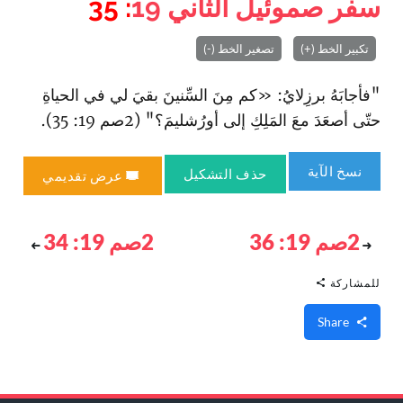
سفر صموئيل الثاني
19
: 35
تكبير الخط (+)
تصغير الخط (-)
"فأجابَهُ برزِلايُ: «كم مِنَ السِّنينَ بقيَ لي في الحياةِ
حتّى أصعَدَ معَ المَلِكِ إلى أورُشليمَ؟" (2صم 19: 35).
نسخ الآية
حذف التشكيل
عرض تقديمي
2صم 19: 36
2صم 19: 34
للمشاركة
Share