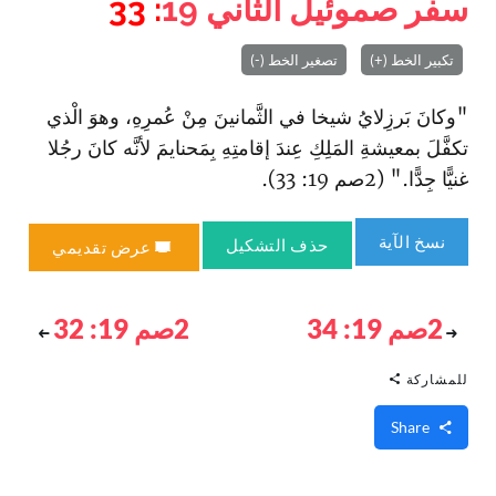
سفر صموئيل الثاني
19
: 33
تكبير الخط (+)
تصغير الخط (-)
"وكانَ بَرزِلايُ شيخا في الثَّمانينَ مِنْ عُمرِهِ، وهوَ الْذي
تكفَّلَ بمعيشةِ المَلِكِ عِندَ إقامتِهِ بِمَحنايمَ لأنَّه كانَ رجُلا
غنيًّا جِدًّا." (2صم 19: 33).
نسخ الآية
حذف التشكيل
عرض تقديمي
2صم 19: 34
2صم 19: 32
للمشاركة
Share