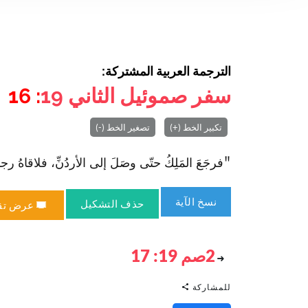
الترجمة العربية المشتركة:
سفر صموئيل الثاني
19
: 16
تكبير الخط (+)
تصغير الخط (-)
"فرجَعَ المَلِكُ حتّى وصَلَ إلى الأردُنِّ، فلاقاهُ رجالُ يَه
نسخ الآية
حذف التشكيل
عرض تق
2صم 19: 17
للمشاركة