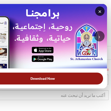
×
بحث
الأكثر بحثًا
›
الرئيسي
الرئيسية
الكتاب المقدس
2صم
19
Download Now