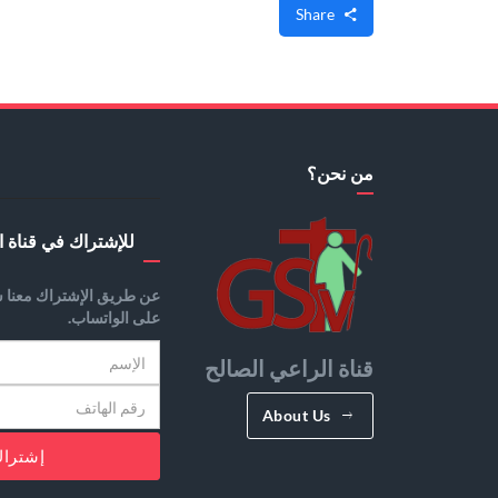
Share
من نحن؟
للإشتراك في قناة ا
عن طريق الإشتراك معنا س
على الواتساب.
قناة الراعي الصالح
About Us
إشترا