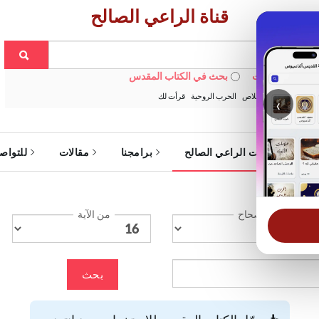
قناة الراعي الصالح
 في الويبسايت
بحث في الكتاب المقدس
:
خبزنا اليومي
الخلاص
الحرب الروحية
قرأت لك
‹
ة
خدمات الراعي الصالح
برامجنا
مقالات
للتواص
الإصحاح
من الآية
بحث