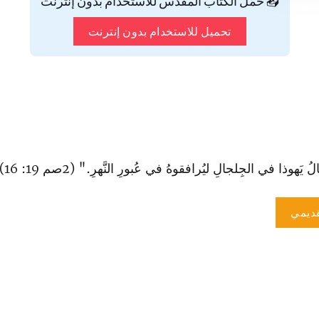
📥 حمّل الكتاب المقدس للاستخدام بدون إنترنت
تحميل للاستخدام بدون إنترنت
وذا في الجِلجالِ ليُرافقوهُ في عُبورِ النَّهرِ." (2صم 19: 16).
ديمي