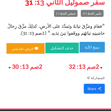
سفر صموئيل الثاني
13
: 31
تكبير الخط (+)
تصغير الخط (-)
"فقامَ ومَزَّقَ ثيابَهُ وتَمدَّدَ على الأرضِ، كذلِكَ مزَّقَ رِجالُ
حاشيتِهِ ثيابَهُم ووقَفوا بَينَ يَدَيهِ." (2صم 13: 31).
نسخ الآية
حذف التشكيل
عرض تقديمي
2صم 13: 32
2صم 13: 30
للمشاركة
Share