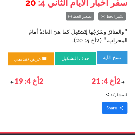
سفر أخبار الأيام الثاني
4
: 20
تكبير الخط (+)
تصغير الخط (-)
"والمَنائرُ وسُرُجُها لِتَشتَعِلَ كما هيَ العادَةُ أمامَ
المِحرابِ،" (2أخ 4: 20).
نسخ الآية
حذف التشكيل
عرض تقديمي
2أخ 4: 21
2أخ 4: 19
للمشاركة
Share