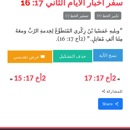
سفر أخبار الأيام الثاني
17
: 16
تكبير الخط (+)
تصغير الخط (-)
"ويليهِ عَمَسْيا بْنُ زِكْري المُتَطَوِّعُ لِخِدمةِ الرّبِّ ومعَهُ
مِئَتا ألفِ مُقاتِلٍ." (2أخ 17: 16).
نسخ الآية
حذف التشكيل
عرض تقديمي
2أخ 17: 17
2أخ 17: 15
للمشاركة
Share