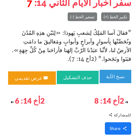
سفر أخبار الأيام الثاني
14
: 7
تكبير الخط (+)
تصغير الخط (-)
"فقالَ آسا المَلِكُ لِشعبِ يَهوذا: «لِنَبْنِ هذِهِ المُدُنَ
ونُحَصِّنْها بِأسوارٍ وأبراجٍ وأبوابٍ ومَغاليقَ ما دامَتِ
الأرضُ لنا، لأنَّنا عبَدْنا الرّبَّ إلهَنا فأراحَنا مِنْ كُلِّ جِهَةٍ».
فبَنَوا ونَجَحوا." (2أخ 14: 7).
نسخ الآية
حذف التشكيل
عرض تقديمي
2أخ 14: 8
2أخ 14: 6
للمشاركة
Share