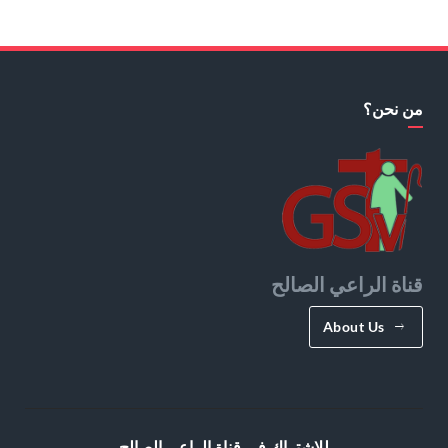
من نحن؟
قناة الراعي الصالح
About Us
للإشتراك في قناة الراعي الصالح