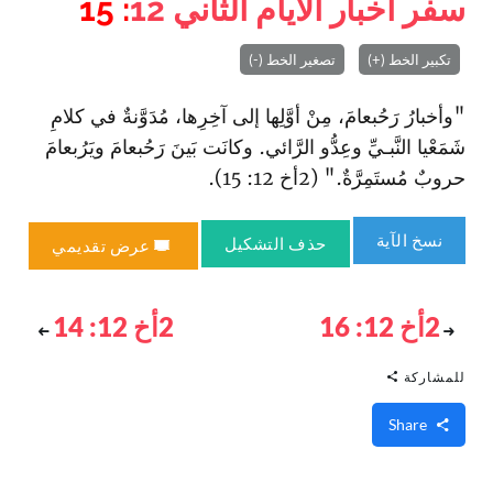
سفر أخبار الأيام الثاني
12
: 15
تكبير الخط (+)
تصغير الخط (-)
"وأخبارُ رَحُبعامَ، مِنْ أوَّلِها إلى آخِرِها، مُدَوَّنةٌ في كلامِ
شَمَعْيا النَّبـيِّ وعِدُّو الرَّائي‌. وكانَت بَينَ رَحُبعامَ ويَرُبعامَ
حروبٌ مُستَمِرَّةٌ." (2أخ 12: 15).
نسخ الآية
حذف التشكيل
عرض تقديمي
2أخ 12: 16
2أخ 12: 14
للمشاركة
Share