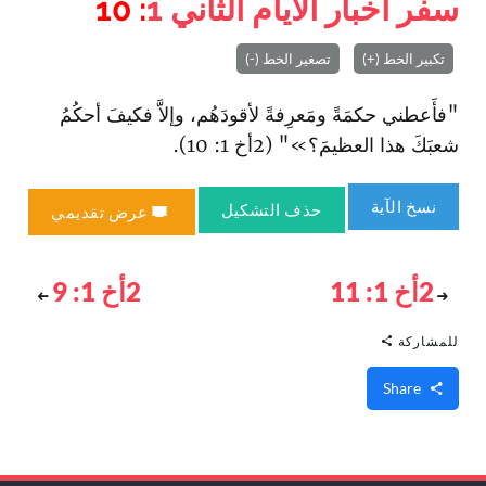
سفر أخبار الأيام الثاني
1
: 10
تكبير الخط (+)
تصغير الخط (-)
"فأَعطني حكمَةً ومَعرِفةً لأقودَهُم، وإلاَّ فكيفَ أحكُمُ
شعبَكَ هذا العظيمَ؟»" (2أخ 1: 10).
نسخ الآية
حذف التشكيل
عرض تقديمي
2أخ 1: 11
2أخ 1: 9
للمشاركة
Share