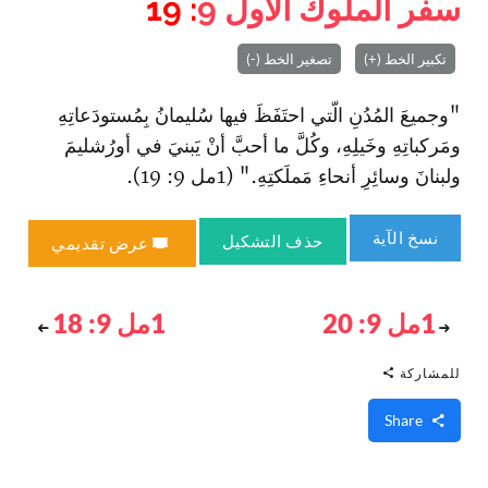
سفر الملوك الأول
9
: 19
تكبير الخط (+)
تصغير الخط (-)
"وجميعَ المُدُنِ الّتي ا‏حتَفَظَ فيها سُليمانُ بِمُستودَعاتِهِ
ومَركباتِهِ وخَيلِهِ، وكُلَّ ما أحبَّ أنْ يَبنيَ في أورُشليمَ
ولبنانَ وسائِرِ أنحاءِ مَملَكتِهِ." (1مل 9: 19).
نسخ الآية
حذف التشكيل
عرض تقديمي
1مل 9: 20
1مل 9: 18
للمشاركة
Share