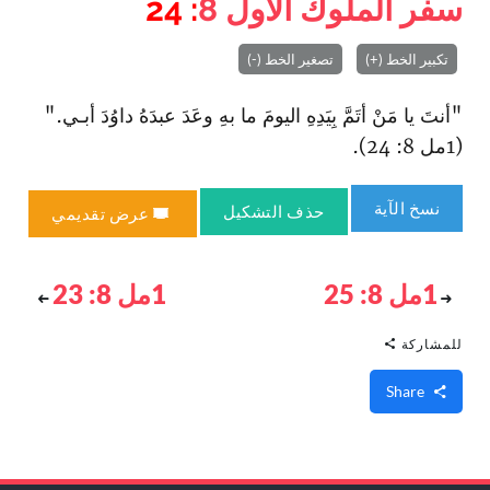
سفر الملوك الأول
8
: 24
تكبير الخط (+)
تصغير الخط (-)
"أنتَ يا مَنْ أتَمَّ بِيَدِهِ اليومَ ما بهِ وعَدَ عبدَهُ داوُدَ أبـي."
(1مل 8: 24).
نسخ الآية
حذف التشكيل
عرض تقديمي
1مل 8: 25
1مل 8: 23
للمشاركة
Share