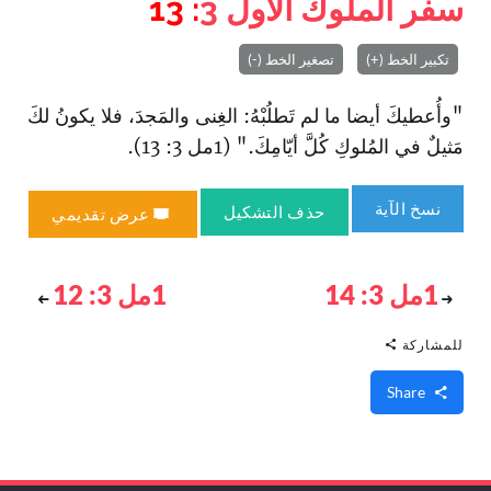
سفر الملوك الأول
3
: 13
تكبير الخط (+)
تصغير الخط (-)
"وأُعطيكَ أيضا ما لم تَطلُبْهُ: الغِنى والمَجدَ، فلا يكونُ لكَ
مَثيلٌ في المُلوكِ كُلَّ أيّامِكَ." (1مل 3: 13).
نسخ الآية
حذف التشكيل
عرض تقديمي
1مل 3: 14
1مل 3: 12
للمشاركة
Share