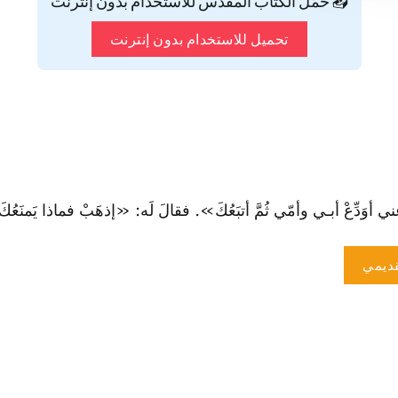
📥 حمّل الكتاب المقدس للاستخدام بدون إنترنت
تحميل للاستخدام بدون إنترنت
َدِّعْ أبـي وأمّي ثُمَّ أتبَعُكَ». فقالَ لَه: «إذهَبْ فماذا يَمنَعُكَ‌؟»" (1مل
ديمي