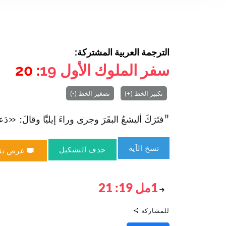
الترجمة العربية المشتركة:
سفر الملوك الأول
19
: 20
تكبير الخط (+)
تصغير الخط (-)
"فتَرَكَ أليشعُ البقَرَ وجرى وراءَ إيليَّا وقالَ: «دَعني أو
نسخ الآية
حذف التشكيل
عرض تق
1مل 19: 21
للمشاركة