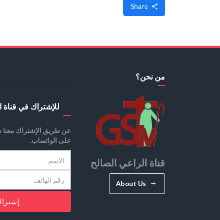
Share
من نحن؟
للإشتراك في قناة ا
عن طريق الإشتراك معنا س
على الواتساب.
قناة الراعي الصالح
About Us
إشترا