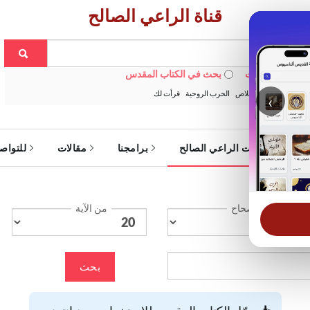
قناة الراعي الصالح
 في الويبسايت
بحث في الكتاب المقدس
:
خبزنا اليومي
الخلاص
الحرب الروحية
قرأت لك
‹
ة
خدمات الراعي الصالح
برامجنا
مقالات
للتواص
الإصحاح
من الآية
بحث