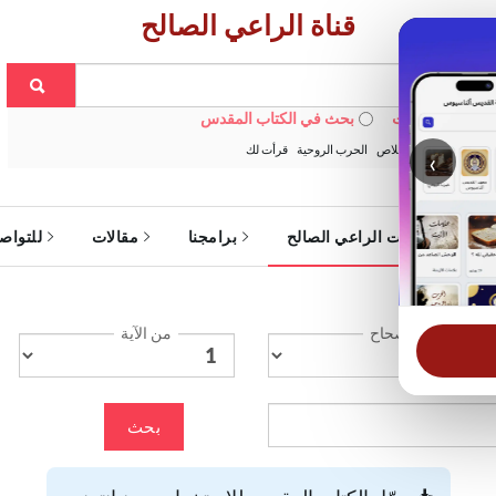
قناة الراعي الصالح
 في الويبسايت
بحث في الكتاب المقدس
:
خبزنا اليومي
الخلاص
الحرب الروحية
قرأت لك
‹
ة
خدمات الراعي الصالح
برامجنا
مقالات
للتواص
الإصحاح
من الآية
بحث