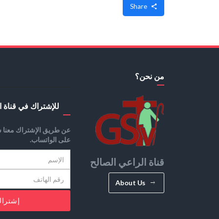
Share
من نحن؟
للإشتراك في قناة ا
عن طريق الإشتراك معنا س
على الواتساب.
قناة الراعي الصالح
About Us
إشترا