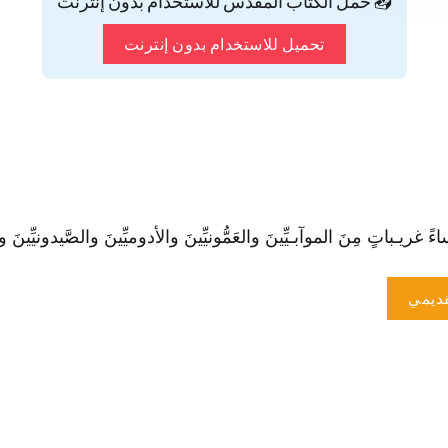
📥 حمّل الكتاب المقدس للاستخدام بدون إنترنت
تحميل للاستخدام بدون إنترنت
باتٍ مِنَ الموآبـيِّينَ والعَمُّونيِّينَ والأدوميِّينَ والصَّيدونيِّينَ والحِثِّيِّينَ
ديمي