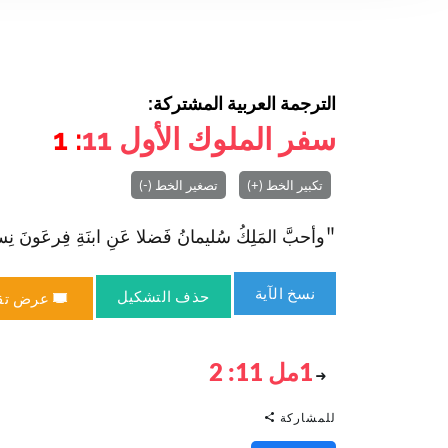
الترجمة العربية المشتركة:
سفر الملوك الأول
11
: 1
تكبير الخط (+)
تصغير الخط (-)
"وأحبَّ المَلِكُ سُليمانُ فَضلا عَنِ ا‏بنَةِ فِرعَونَ نِساءً غريـ
نسخ الآية
حذف التشكيل
عرض تق
1مل 11: 2
للمشاركة