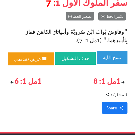
سفر الملوك الأول
1
: 7
تكبير الخط (+)
تصغير الخط (-)
"وفاوَضَ يُوآبَ‌ ا‏بْنَ صُرويَّةَ وأبـياثارَ‌ الكاهنَ ففازَ
بِتَأيـيدِهِما." (1مل 1: 7).
نسخ الآية
حذف التشكيل
عرض تقديمي
1مل 1: 8
1مل 1: 6
للمشاركة
Share