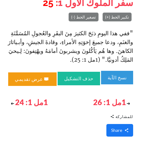
سفر الملوك الأول
1
: 25
تكبير الخط (+)
تصغير الخط (-)
"ففي هذا اليومِ ذبَحَ الكثيرَ مِنَ البقَرِ والعُجولِ المُسَمَّنَةِ
والغنَمِ، ودعا جميعَ إخوَتِهِ الأمراءِ، وقادةَ الجيشِ، وأبـياثارَ
الكاهنَ. وها هُم يَأكُلونَ ويشربونَ أمامَهُ ويهْتِفونَ: لِـيحيَ
المَلِكُ أدونيَّا." (1مل 1: 25).
نسخ الآية
حذف التشكيل
عرض تقديمي
1مل 1: 26
1مل 1: 24
للمشاركة
Share