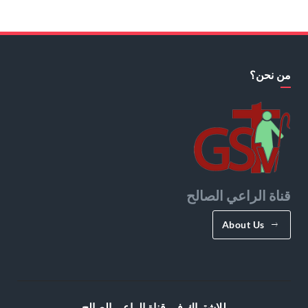
من نحن؟
قناة الراعي الصالح
About Us
للإشتراك في قناة الراعي الصالح