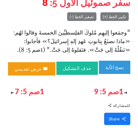
سفر صموئيل الأول
5
: 8
تكبير الخط (+)
تصغير الخط (-)
"وجمَعوا إليهِم مُلوكَ الفلِسطيِّينَ الخمسةَ وقالوا لهُم:
«ماذا نصنَعُ بِتابوتِ عَهدِ إلهِ إِسرائيلَ؟» فأجابوا:
«نَنقُلُهُ إلى جَتَّ». فنَقلوهُ إلى جَتَّ‌." (1صم 5: 8).
نسخ الآية
حذف التشكيل
عرض تقديمي
1صم 5: 9
1صم 5: 7
للمشاركة
Share