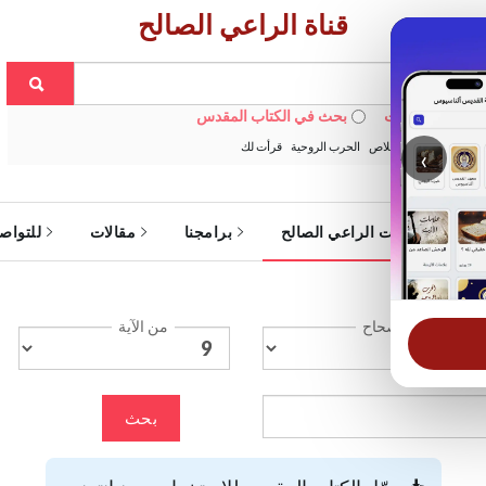
قناة الراعي الصالح
 في الويبسايت
بحث في الكتاب المقدس
:
خبزنا اليومي
الخلاص
الحرب الروحية
قرأت لك
‹
ة
خدمات الراعي الصالح
برامجنا
مقالات
للتواص
الإصحاح
من الآية
بحث