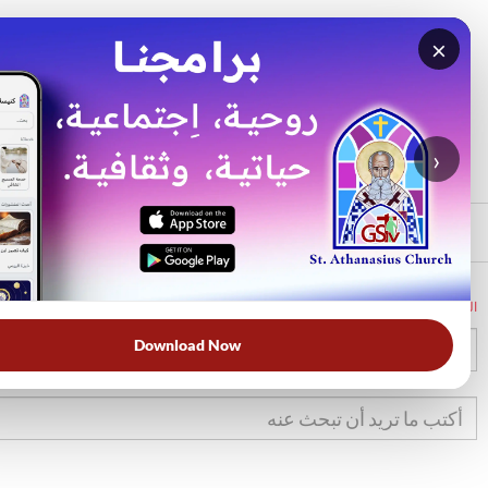
×
بحث
الأكثر بحثًا
›
الرئيسي
الرئيسية
الكتاب المقدس
1صم
4
Download Now