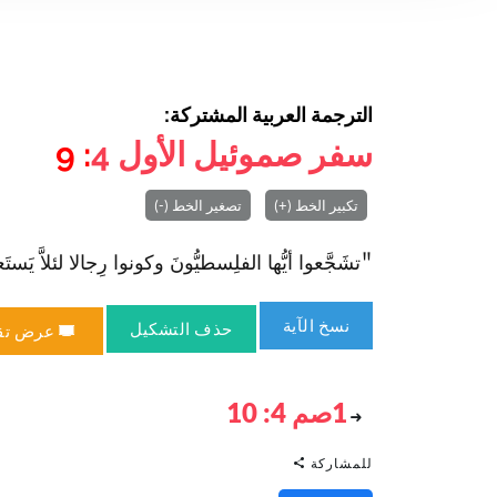
الترجمة العربية المشتركة:
سفر صموئيل الأول
4
: 9
تكبير الخط (+)
تصغير الخط (-)
"تشَجَّعوا أيُّها الفلِسطيُّونَ وكونوا رِجالا لئلاَّ يَستَعبِد
نسخ الآية
حذف التشكيل
عرض تق
1صم 4: 10
للمشاركة