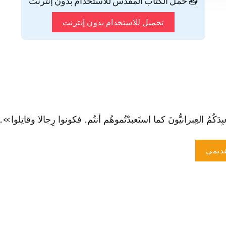
📥 حمّل الكتاب المقدس للاستخدام بدون إنترنت
تحميل للاستخدام بدون إنترنت
َكُمُ العِبرانيُّونَ كما ا‏ستَعبدْتُموهُم أنتُم. فكونوا رِجالا وقاتِلوا»." (1صم 4:
ديمي