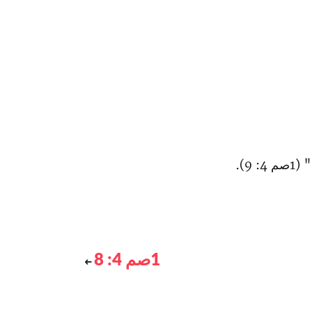
 9).
1صم 4: 8