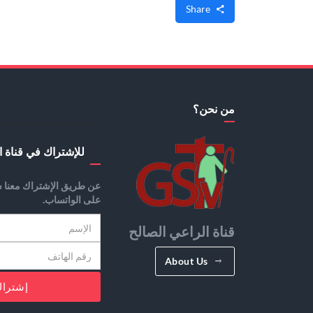
Share
من نحن؟
للإشتراك في قناة ا
عن طريق الإشتراك معنا س
على الواتساب.
قناة الراعي الصالح
About Us
إشترا