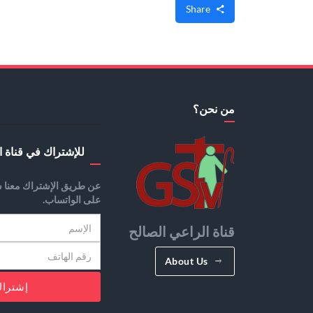
Share
من نحن؟
للإشتراك في قناة ا
عن طريق الإشتراك معنا س
على الواتساب.
قناة الراعي الصالح
About Us
إشترا