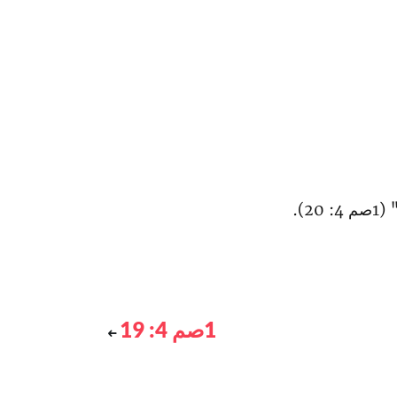
2).
1صم 4: 19