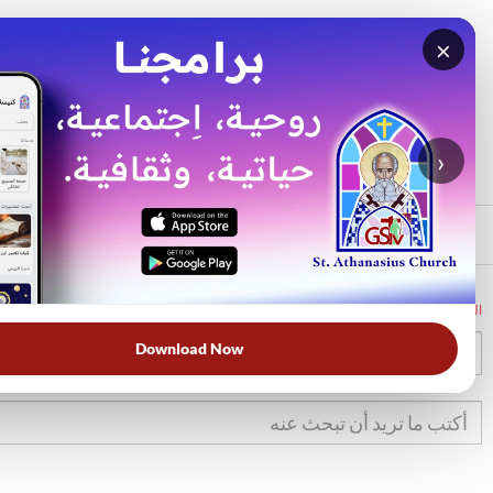
×
بحث
الأكثر بحثًا
›
الرئيسي
الرئيسية
الكتاب المقدس
1صم
4
Download Now