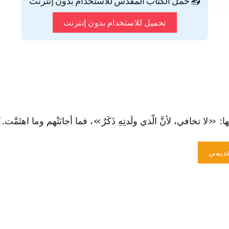
📥 حمّل الكتاب المقدس للاستخدام بدون إنترنت
تحميل للاستخدام بدون إنترنت
 تخافي، لأنَّ الّذي ولَدتِهِ ذَكَرٌ»، فما أجابَتْهم وما ا‏هتَمَّت." (1صم 4: 0
ديمي