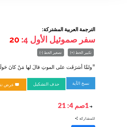
الترجمة العربية المشتركة:
سفر صموئيل الأول
4
: 20
تكبير الخط (+)
تصغير الخط (-)
"ولمَّا أشرَفَت على الموتِ قالَ لها مَنْ كانَ حَولَها: «لا
نسخ الآية
حذف التشكيل
عرض تق
1صم 4: 21
للمشاركة