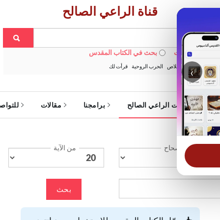
قناة الراعي الصالح
 في الويبسايت
بحث في الكتاب المقدس
:
خبزنا اليومي
الخلاص
الحرب الروحية
قرأت لك
‹
ة
خدمات الراعي الصالح
برامجنا
مقالات
للتواص
الإصحاح
من الآية
بحث