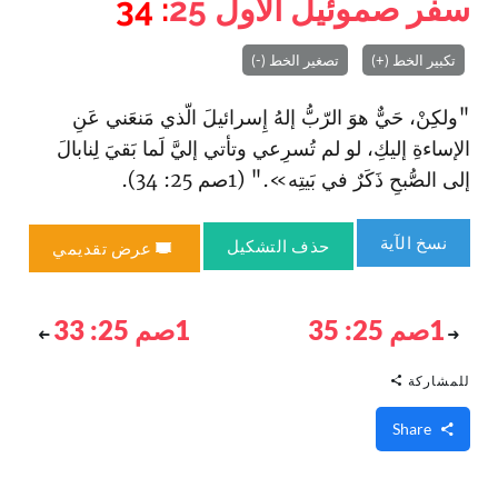
سفر صموئيل الأول
25
: 34
تكبير الخط (+)
تصغير الخط (-)
"ولكِنْ، حَيٌّ هوَ الرّبُّ إلهُ إِسرائيلَ الّذي مَنعَني عَنِ
الإساءةِ إليكِ، لو لم تُسرِعي وتأتي إليَّ لَما بَقيَ لِنابالَ
إلى الصُّبحِ ذَكَرٌ في بَيتِه»." (1صم 25: 34).
نسخ الآية
حذف التشكيل
عرض تقديمي
1صم 25: 35
1صم 25: 33
للمشاركة
Share