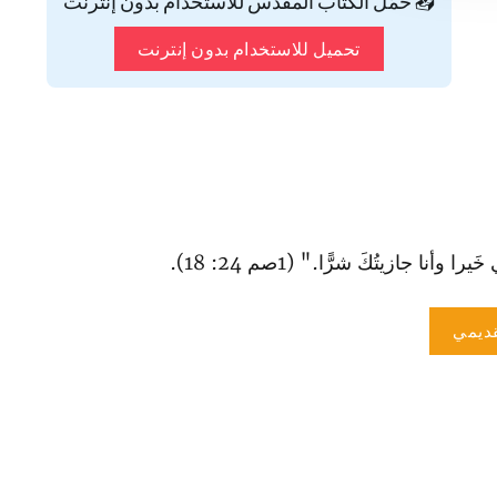
📥 حمّل الكتاب المقدس للاستخدام بدون إنترنت
تحميل للاستخدام بدون إنترنت
أنا جازيتُكَ شرًّا." (1صم 24: 18).
ديمي