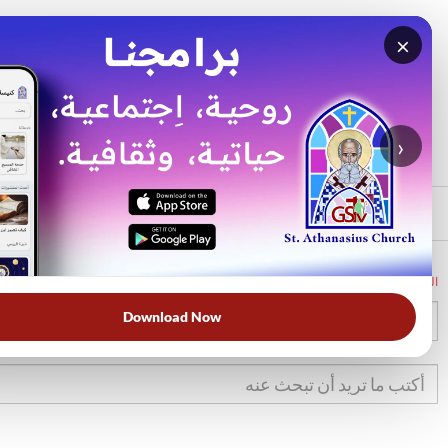
×
بحث
الأكثر بحثًا
›
الرئيسي
الرئيسية
الكتاب المقدس
1صم
24
Download Now