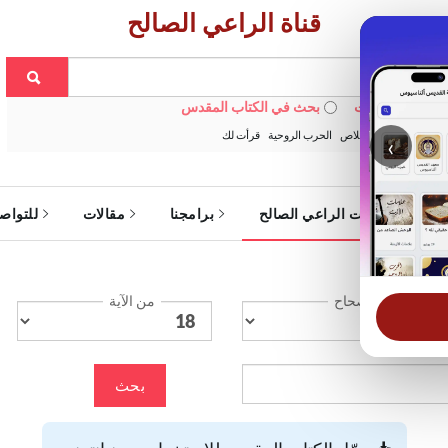
قناة الراعي الصالح
 في الويبسايت
بحث في الكتاب المقدس
:
خبزنا اليومي
الخلاص
الحرب الروحية
قرأت لك
‹
ة
خدمات الراعي الصالح
برامجنا
مقالات
للتواص
الإصحاح
من الآية
بحث