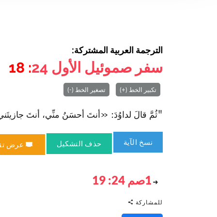
الترجمة العربية المشتركة:
سفر صموئيل الأول
24
: 18
تكبير الخط (+)
تصغير الخط (-)
"ثُمَّ قالَ لداوُدَ: «أنتَ أحسَنُ منِّي، أنتَ جازيتَني خَيرا و
نسخ الآية
حذف التشكيل
عرض تق
1صم 24: 19
للمشاركة