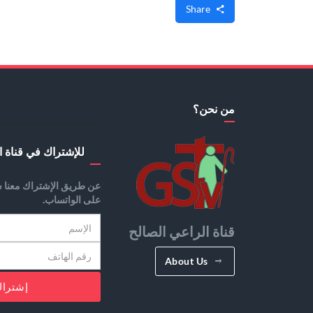
Share
من نحن؟
للإشتراك في قناة ا
عن طريق الإشتراك معنا س
على الواتساب.
قناة الراعي الصالح
About Us
إشترا