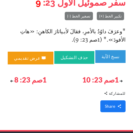
سفر صموئيل الأول
23
: 9
تكبير الخط (+)
تصغير الخط (-)
"وعرَفَ داوُدُ بالأمرِ، فقالَ لأبـياثارَ الكاهنِ: «هاتِ
الأفودَ»." (1صم 23: 9).
نسخ الآية
حذف التشكيل
عرض تقديمي
1صم 23: 10
1صم 23: 8
للمشاركة
Share