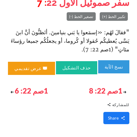
سفر صموئيل الأول
22
: 7
تكبير الخط (+)
تصغير الخط (-)
"فقالَ لهُم: «إسمَعوا يا بَني بنيامينَ. أتَظنُّونَ أنَّ ا‏بنَ
يَسَّى‌ يُعطيكُم حُقولا أو كُروما، أو يجعلُكُم جميعا رؤساءَ
مئاتٍ" (1صم 22: 7).
نسخ الآية
حذف التشكيل
عرض تقديمي
1صم 22: 8
1صم 22: 6
للمشاركة
Share