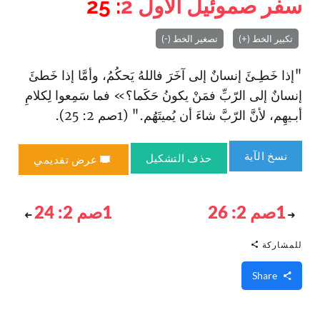
سفر صموئيل الأول
2
: 25
تكبير الخط (+)
تصغير الخط (-)
"إذا خَطِـئَ إنسانٌ إلى آخَرَ فاللهُ يَحكُمُ، وأمَّا إذا خَطئَ
إنسانٌ إلى الرّبِّ فمَنْ يكونُ حَكَما؟» فما سَمِعوا لِكلامِ
أبـيهِم، لأنَّ الرّبَّ شاءَ أن يُميتَهُم." (1صم 2: 25).
نسخ الآية
حذف التشكيل
عرض تقديمي
1صم 2: 26
1صم 2: 24
للمشاركة
Share