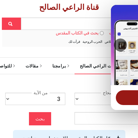
قناة الراعي الصالح
 في الويبسايت
بحث في الكتاب المقدس
:
خبزنا اليومي
الخلاص
الحرب الروحية
قرأت لك
‹
ة
خدمات الراعي الصالح
برامجنا
مقالات
للتواص
الإصحاح
من الآية
بحث