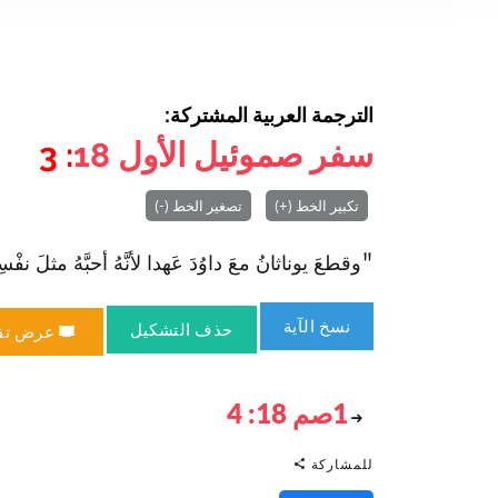
الترجمة العربية المشتركة:
سفر صموئيل الأول
18
: 3
تكبير الخط (+)
تصغير الخط (-)
"وقطعَ يوناثانُ معَ داوُدَ عَهدا لأنَّهُ أحبَّهُ مثلَ نفْسِهِ،" (1صم
نسخ الآية
حذف التشكيل
عرض تق
1صم 18: 4
للمشاركة