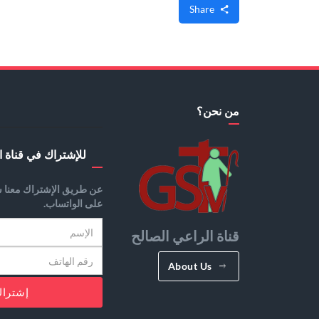
Share
من نحن؟
للإشتراك في قناة ا
عن طريق الإشتراك معنا س
على الواتساب.
قناة الراعي الصالح
About Us
إشترا