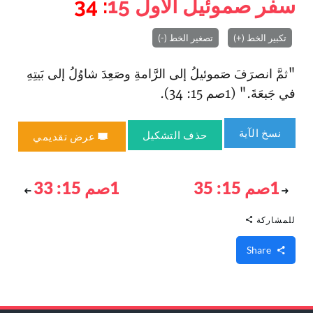
سفر صموئيل الأول
15
: 34
تكبير الخط (+)
تصغير الخط (-)
"ثمَّ ا‏نصرَفَ صَموئيلُ إلى الرَّامةِ وصَعِدَ شاوُلُ إلى بَيتِهِ
في جَبعَةَ‌." (1صم 15: 34).
نسخ الآية
حذف التشكيل
عرض تقديمي
1صم 15: 35
1صم 15: 33
للمشاركة
Share