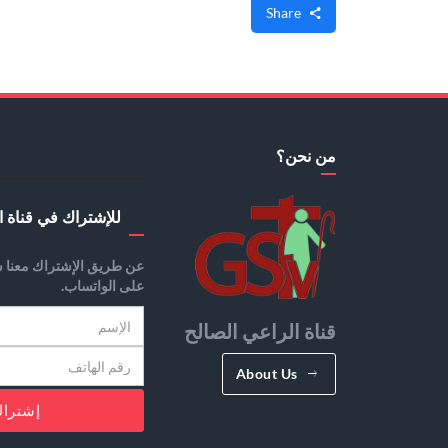
Share
من نحن؟
للإشتراك في قناة ا
عن طريق الإشتراك معنا س
على الواتساب.
قناة الراعي الصالح
About Us
إشترا