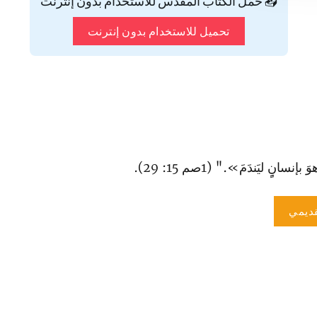
📥 حمّل الكتاب المقدس للاستخدام بدون إنترنت
تحميل للاستخدام بدون إنترنت
انٍِ ليَندَمَ»." (1صم 15: 29).
ديمي