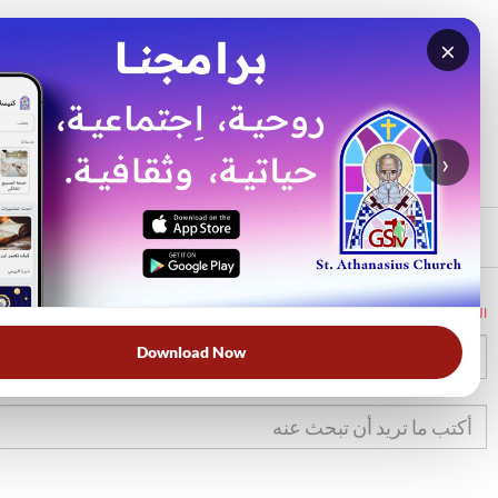
×
بحث
الأكثر بحثًا
›
الرئيسي
الرئيسية
الكتاب المقدس
1صم
15
Download Now