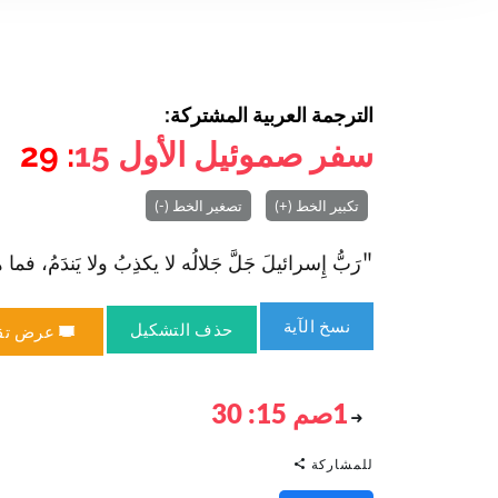
الترجمة العربية المشتركة:
سفر صموئيل الأول
15
: 29
تكبير الخط (+)
تصغير الخط (-)
"رَبُّ إِسرائيلَ جَلَّ جَلالُه لا يكذِبُ ولا يَندَمُ، فما هوَ بإنس
نسخ الآية
حذف التشكيل
عرض تق
1صم 15: 30
للمشاركة