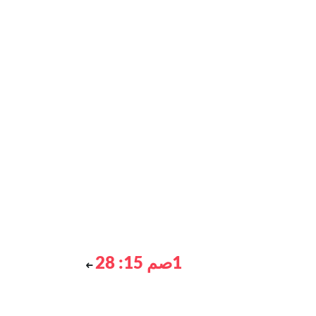
1صم 15: 28