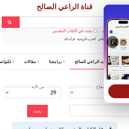
قناة الراعي الصالح
 في الويبسايت
بحث في الكتاب المقدس
:
خبزنا اليومي
الخلاص
الحرب الروحية
قرأت لك
‹
ة
خدمات الراعي الصالح
برامجنا
مقالات
للتواص
الإصحاح
من الآية
بحث